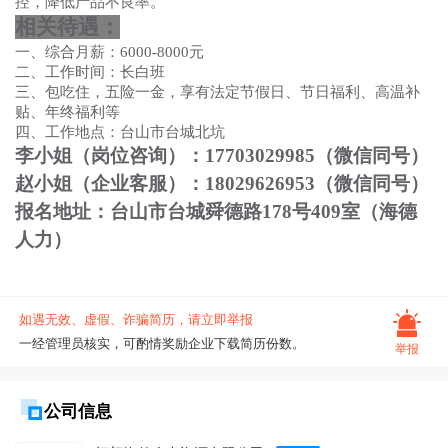
控，降低产品不良率。
相关待遇
：
一、
综合月薪：
6000-8000
元
二、工作时间：长白班
三、包吃住，五险一金，享有法定节假日、节日福利、高温补
贴、年终福利等
四、工作地点：
台山市台城
北坑
李小姐（岗位咨询）：
17703029985（微信同号）
赵小姐（企业客服）：
18029626953（微信同号）
报名
地址：台山市台城舜德路
178号409室（
海德
人力
）
如遇无效、虚假、诈骗简历，请立即举报
一经管理员核实，可酌情奖励企业下载简历份数。
举报
公司信息