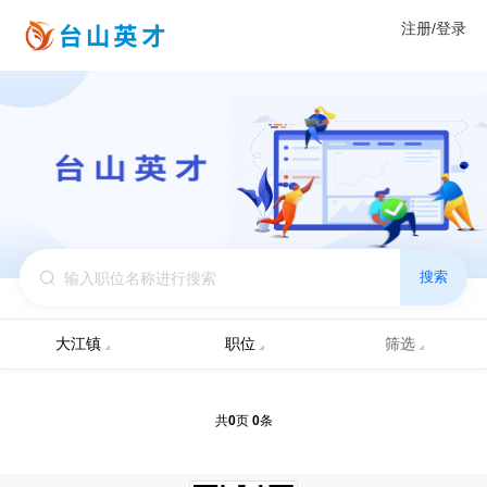
注册/登录
搜索
大江镇
职位
筛选
0
0
共
页
条