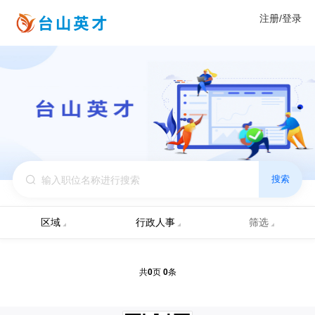
注册/登录
搜索
区域
行政人事
筛选
0
0
共
页
条