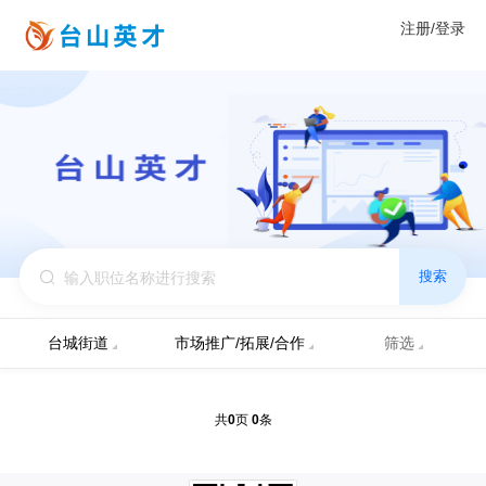
注册/登录
搜索
台城街道
市场推广/拓展/合作
筛选
0
0
共
页
条