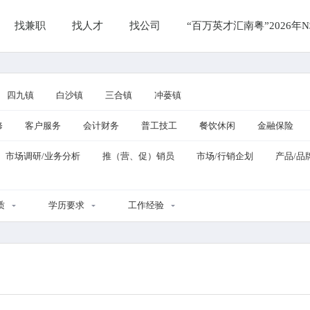
找兼职
找人才
找公司
“百万英才汇南粤”2026
四九镇
白沙镇
三合镇
冲蒌镇
修
客户服务
会计财务
普工技工
餐饮休闲
金融保险
市场调研/业务分析
推（营、促）销员
市场/行销企划
产品/品
质
学历要求
工作经验