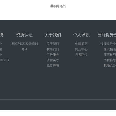
共
0
页
0
条
务
资质认证
关于我们
个人求职
技能提升
业
粤ICP备2022093514
关于我们
创建简历
技能提升专
位
号-1
联系我们
简历中心
面试指南
位
广告服务
搜索职位
简历技巧
093514
诚聘英才
招聘信息
免责声明
职场八卦