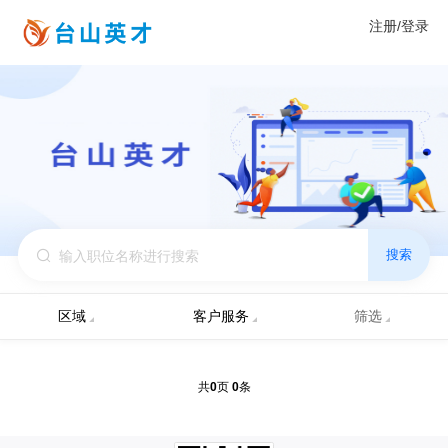
注册/登录
搜索
区域
客户服务
筛选
0
0
共
页
条