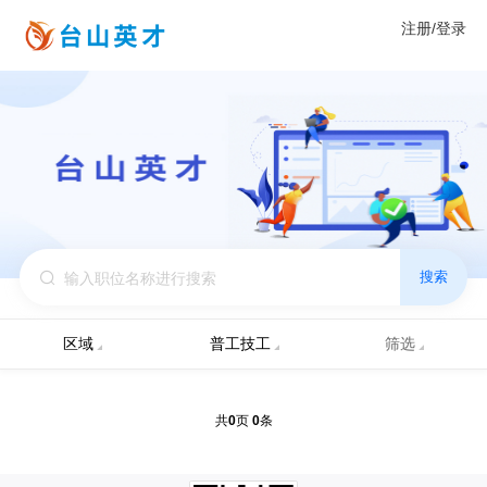
注册/登录
搜索
区域
普工技工
筛选
0
0
共
页
条