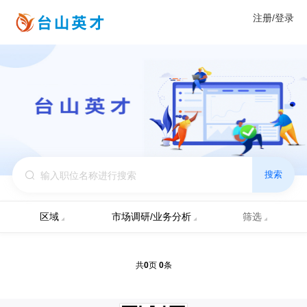
注册/登录
搜索
区域
市场调研/业务分析
筛选
0
0
共
页
条